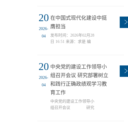
忙着与党的根本宗旨毫不
践行正确政绩观学习教育
相关的事情？有没有一心
的通知》（以下简称《通
20
一意在为老百姓做事情？
在中国式现代化建设中挺
知》）。《通知》指出，
是不是在围绕党和国家中
经党中央同意，在全党开
膺担当
2026-
心任务而工作？古时候
展树立和践行正确政绩观
发布时间：2026年02月28
讲，食君之禄，忠君之
04
学习教育（以下简称学习
日 16:51 来源：求是 编
事...
教育）。学习教育以县处
辑：许建文实现社会主义
级以上领导班子和领导干
现代化，是一个阶梯式递
部特别是“一把手”为重
进、不断发展进步的历史
点，于2026年春节假期后
20
中央党的建设工作领导小
过程。一代代中国共产党
启动、7月底基本结束。
人以非凡的使命担当接力
《通知》明确，要坚持以
组召开会议 研究部署树立
2026-
奋斗，团结带领人民铸就
习近平新时代中国特色社
和践行正确政绩观学习教
04
了今日的辉煌。奋进新征
会主义思想为指导，深入
程、建功“十五五”，推动
育工作
贯彻党的二十大和二十届
事关中国式现代化全局的
历...
中央党的建设工作领导小
战略任务取得重大突破，
组召开会议 研究
使命艰巨、任务繁重，广
部署树立和践行正确政绩
大党员、干部尤需发扬担
观学习教育工作
当精神，迎难而上、奋发
蔡奇主持并讲话 李希出