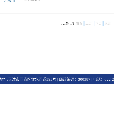
2025-11
共1条 1/1
首页
上页
下页
尾页
址:天津市西青区宾水西道393号 | 邮政编码：300387 | 电话：022-2