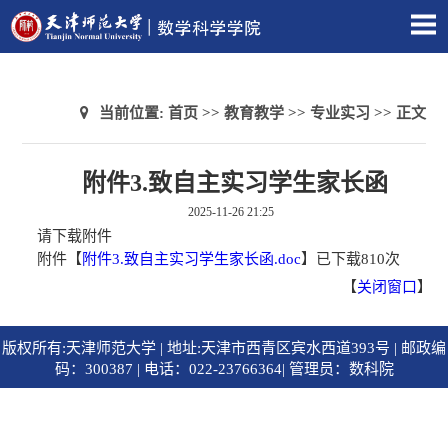
当前位置:
首页
>>
教育教学
>>
专业实习
>> 正文
附件3.致自主实习学生家长函
2025-11-26 21:25
请下载附件
附件【
附件3.致自主实习学生家长函.doc
】
已下载
810
次
【
关闭窗口
】
版权所有:天津师范大学 | 地址:天津市西青区宾水西道393号 | 邮政编
码：300387 | 电话：022-23766364| 管理员：数科院