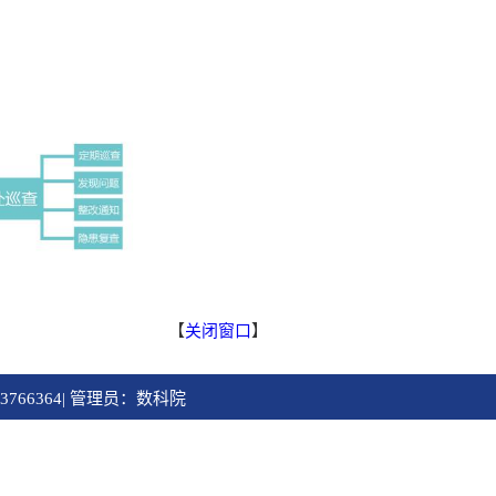
【
关闭窗口
】
3766364| 管理员：数科院