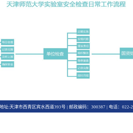
址:天津市西青区宾水西道393号 | 邮政编码：300387 | 电话：022-2